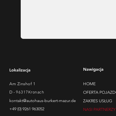
Nawigacja
Lokalizacja
Am Zinshof 1
HOME
D -
96317Krona
ch
OFERTA POJAZ
kontakt@autohaus-burkert-mazur.de
ZAKRES USŁUG
+49 (0) 9261 963052
NASI PARTNERZY