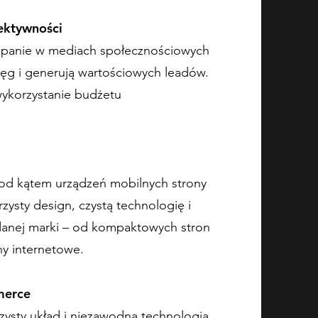
ektywności
mpanie w mediach społecznościowych
sięg i generują wartościowych leadów.
wykorzystanie budżetu
od kątem urządzeń mobilnych strony
zysty design, czystą technologię i
anej marki – od kompaktowych stron
y internetowe.
merce
rzysty układ i niezawodna technologia