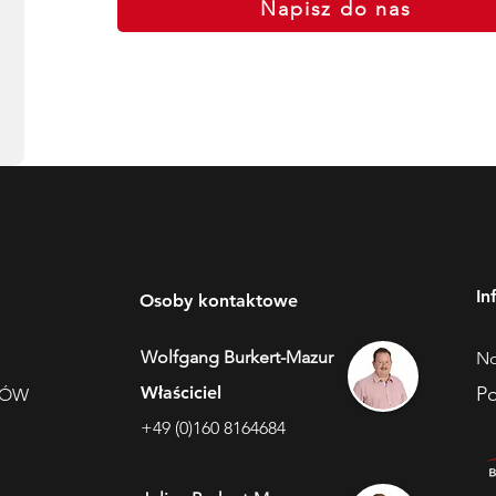
Napisz do nas
In
Osoby kontaktowe
Wolfgang Burkert-Mazur
No
Właściciel
Po
DÓW
+49 (0)160 8164684