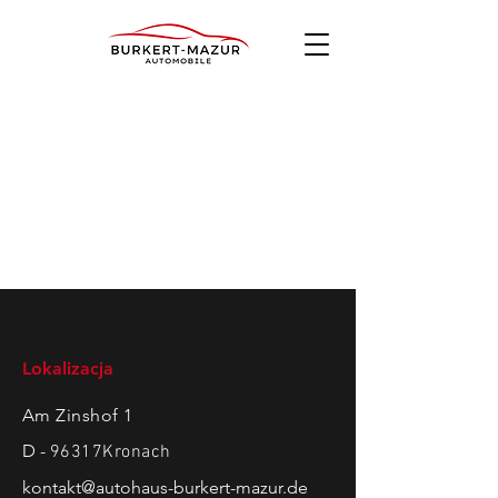
Lokalizacja
Am Zinshof 1
D -
96317Krona
ch
kontakt@autohaus-burkert-mazur.de