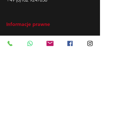
Informacje prawne
Nota prawna
Polityka prywatności​
Nasza współpraca